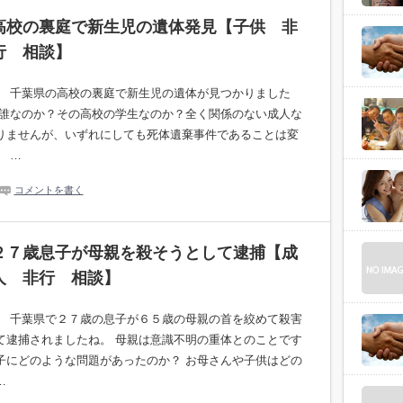
高校の裏庭で新生児の遺体発見【子供 非
行 相談】
。 千葉県の高校の裏庭で新生児の遺体が見つかりました
は誰なのか？その高校の学生なのか？全く関係のない成人な
りませんが、いずれにしても死体遺棄事件であることは変
 …
コメントを書く
２７歳息子が母親を殺そうとして逮捕【成
人 非行 相談】
。 千葉県で２７歳の息子が６５歳の母親の首を絞めて殺害
て逮捕されましたね。 母親は意識不明の重体とのことです
子にどのような問題があったのか？ お母さんや子供はどの
…