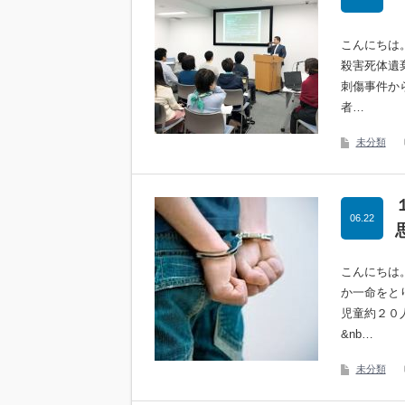
こんにちは
殺害死体遺
刺傷事件か
者…
未分類
06.22
こんにちは
か一命をと
児童約２０
&nb…
未分類