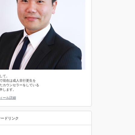
して。
で現在は成人非行更生を
たカウンセラーをしている
申します。
ィール詳細
サードリンク