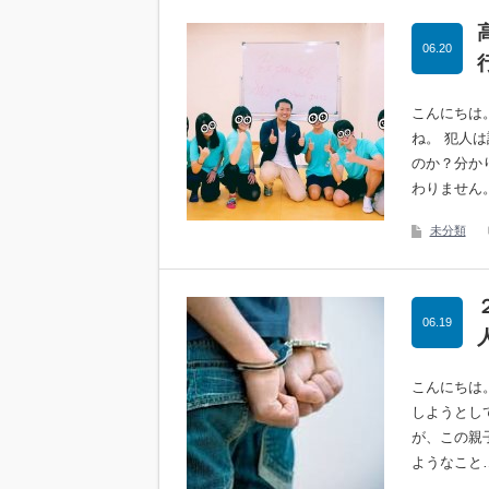
06.20
こんにちは
ね。 犯人
のか？分か
わりません。
未分類
06.19
こんにちは
しようとし
が、この親
ようなこと