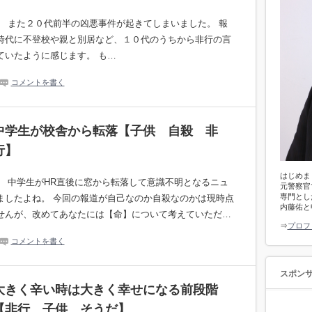
。 また２０代前半の凶悪事件が起きてしまいました。 報
時代に不登校や親と別居など、１０代のうちから非行の言
ていたように感じます。 も…
コメントを書く
中学生が校舎から転落【子供 自殺 非
行】
はじめま
。 中学生がHR直後に窓から転落して意識不明となるニュ
元警察官
専門とし
ましたよね。 今回の報道が自己なのか自殺なのかは現時点
内藤佑と
せんが、改めてあなたには【命】について考えていただ…
⇒
プロフ
コメントを書く
スポン
大きく辛い時は大きく幸せになる前段階
【非行 子供 そうだ】