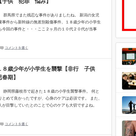
【子供 犯罪 悩み】
。 群馬県でまた残忍な事件がありましたね。 新潟の女児
棄事件から新幹線の無差別殺傷事件、１８歳少年の小学生
ら今回の事件と・・・ここ２ヶ月の１０代２０代が当事
コメントを書く
１８歳少年が小学生を襲撃【非行 子供
思春期】
。 静岡県藤枝市で起きた１８歳の小学生襲撃事件。 何と
りとめて良かったですが、心身のケアは必須です。 また、
人が目撃していたとのことで心のケアも大切ですよね。
コメントを書く