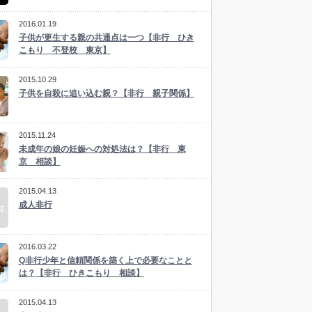
2016.01.19
子供が更生する親の共通点は一つ【非行 ひき
こもり 不登校 東京】
2015.10.29
子供を自殺に追い込む親？【非行 親子関係】
2015.11.24
未成年の娘の妊娠への対処法は？【非行 東
京 相談】
2015.04.13
成人非行
2016.03.22
Q非行少年と信頼関係を築く上で必要なことと
は？【非行 ひきこもり 相談】
2015.04.13