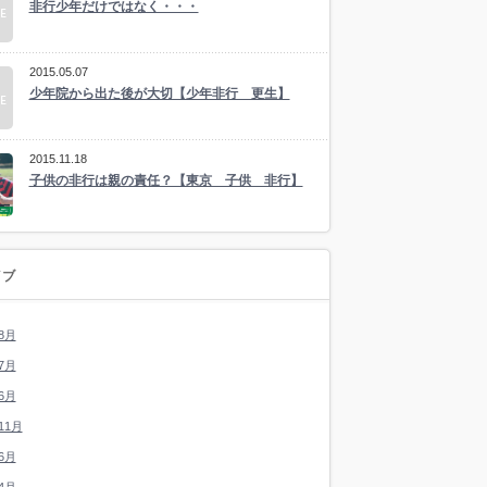
非行少年だけではなく・・・
2015.05.07
少年院から出た後が大切【少年非行 更生】
2015.11.18
子供の非行は親の責任？【東京 子供 非行】
イブ
8月
7月
6月
11月
6月