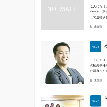
こんにちは
ウサギ二羽
して逮捕さ
未分類
06.28
こんにちは
の凶悪事件
た親御さん
未分類
06.27