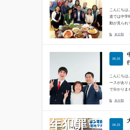
こんにちは
道では中学
動が見られ
未分類
06.26
こんにちは
ースがあり
で分かりま
未分類
06.25