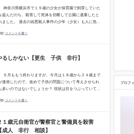
。 神奈川県横浜市で１９歳の少女が保育園で飼育していた
を盗んだのち、殺害して死体を切断して公園に遺棄したと
れました。 過去の凶悪殺人事件の少年（少女）も人に危…
コメントを書く
やるしかない【更生 子供 非行】
。 ６月ももう終わりますが、今月は１８歳から２４歳まで
が連発したので、改めて子供の問題について考えさせられ
プロフ
も多いのではないでしょうか？ 現状は目をつぶっていて…
コメントを書く
２１歳元自衛官が警察官と警備員を殺害
【成人 非行 相談】