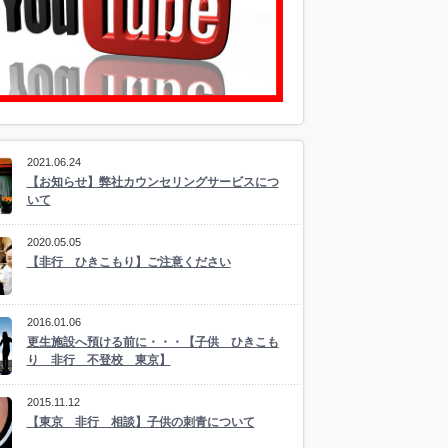
2021.06.24
【お知らせ】弊社カウンセリングサービスにつ
いて
2020.05.05
【非行 ひきこもり】ご注意ください
2016.01.06
更生施設へ預ける前に・・・【子供 ひきこも
り 非行 不登校 東京】
2015.11.12
【東京 非行 相談】子供の刺青について