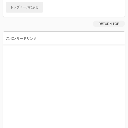
トップページに戻る
RETURN TOP
スポンサードリンク