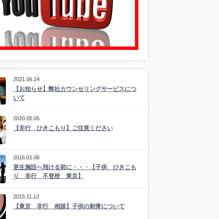
2021.06.24
【お知らせ】弊社カウンセリングサービスにつ
いて
2020.05.05
【非行 ひきこもり】ご注意ください
2016.01.06
更生施設へ預ける前に・・・【子供 ひきこも
り 非行 不登校 東京】
2015.11.12
【東京 非行 相談】子供の刺青について