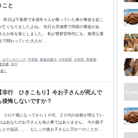
きこと
。 昨日は千葉県で未成年４人が乗っていた車が事故を起こ
が亡くなりましたよね。 先日も茨城県で同様の事故があ
３人が命を落としました。 私が警察官時代にも、無理な運
友で関わっていた大人が…
り
,
カウンセリング
,
不登校
,
家庭内暴力
,
少年犯罪
,
少年院
,
思春期
,
鑑別書
,
非行
を書く
【非行 ひきこもり】今お子さんが死んで
も後悔しないですか？
。 コロナ禍になってから１０代、２０代の自殺が増えてい
れはあなたのお子さんも他人事ではありません。 今の親子
もとの会話、、、もしこの後お子さんに万が一のことが…