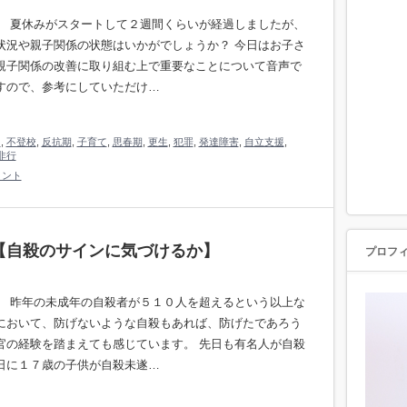
。 夏休みがスタートして２週間くらいが経過しましたが、
状況や親子関係の状態はいかがでしょうか？ 今日はお子さ
親子関係の改善に取り組む上で重要なことについて音声で
すので、参考にしていただけ…
り
,
不登校
,
反抗期
,
子育て
,
思春期
,
更生
,
犯罪
,
発達障害
,
自立支援
,
非行
メント
【自殺のサインに気づけるか】
プロフ
。 昨年の未成年の自殺者が５１０人を超えるという以上な
において、防げないような自殺もあれば、防げたであろう
官の経験を踏まえても感じています。 先日も有名人が自殺
日に１７歳の子供が自殺未遂…