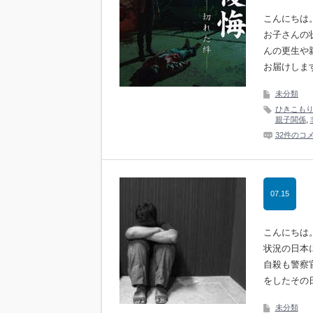
こんにちは
お子さんの
んの更生や
お届けしま
未分類
ひきこも
親子関係
,
32件のコ
07.15
こんにちは
状況の日本
自殺も警察
をしたその
未分類