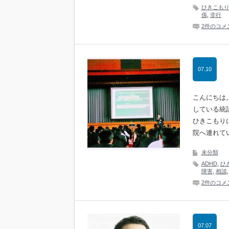
ひきこも
係
,
非行
2件のコメ
07.10
こんにちは
している統
ひきこもり
院へ連れて
未分類
ADHD
,
ひ
障害
,
相談
2件のコメ
07.07