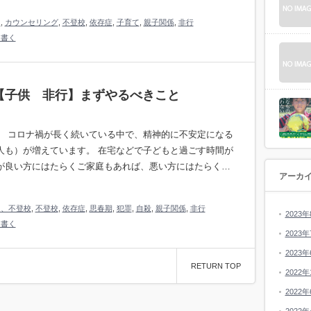
り
,
カウンセリング
,
不登校
,
依存症
,
子育て
,
親子関係
,
非行
を書く
【子供 非行】まずやるべきこと
。 コロナ禍が長く続いている中で、精神的に不安定になる
人も）が増えています。 在宅などで子どもと過ごす時間が
が良い方にはたらくご家庭もあれば、悪い方にはたらく…
アーカ
り、不登校
,
不登校
,
依存症
,
思春期
,
犯罪
,
自殺
,
親子関係
,
非行
2023年
を書く
2023年
2023年
RETURN TOP
2022年
2022年