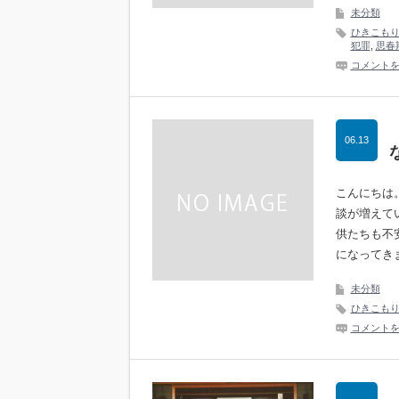
未分類
ひきこも
犯罪
,
思春
コメント
06.13
こんにちは
談が増えて
供たちも不
になってき
未分類
ひきこも
コメント