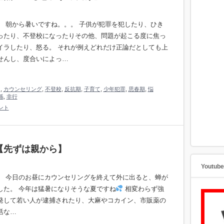
。 朝から暑いですね。。。 子供が犯罪を犯したり、ひき
ったり、不登校になったりその他、問題が起こる度に焦っ
イラしたり、怒る。 それが例えどれだけ正論だとしても上
せんし、度合いによっ…
り
,
カウンセリング
,
不登校
,
反抗期
,
子育て
,
少年犯罪
,
思春期
,
悩
係
,
非行
ント
【先ずは親から】
Youtu
。 今日のお昼にカウンセリングを終えて外に出ると、蝉が
した。 今年は猛暑になりそうな夏ですね
相変わらず強
発して若い人が逮捕されたり、大麻やコカイン、市販薬の
活な…