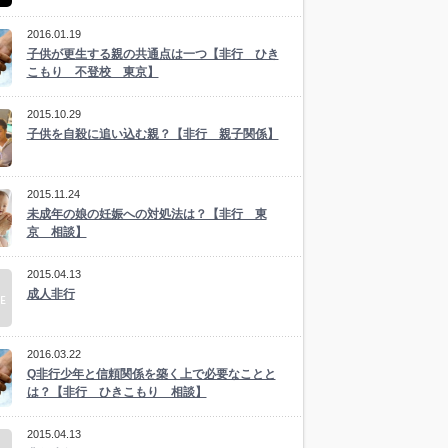
2016.01.19
子供が更生する親の共通点は一つ【非行 ひき
こもり 不登校 東京】
2015.10.29
子供を自殺に追い込む親？【非行 親子関係】
2015.11.24
未成年の娘の妊娠への対処法は？【非行 東
京 相談】
2015.04.13
成人非行
2016.03.22
Q非行少年と信頼関係を築く上で必要なことと
は？【非行 ひきこもり 相談】
2015.04.13