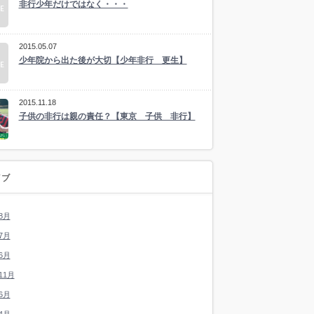
非行少年だけではなく・・・
2015.05.07
少年院から出た後が大切【少年非行 更生】
2015.11.18
子供の非行は親の責任？【東京 子供 非行】
イブ
8月
7月
6月
11月
6月