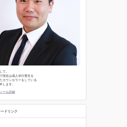
して。
で現在は成人非行更生を
たカウンセラーをしている
申します。
ィール詳細
サードリンク