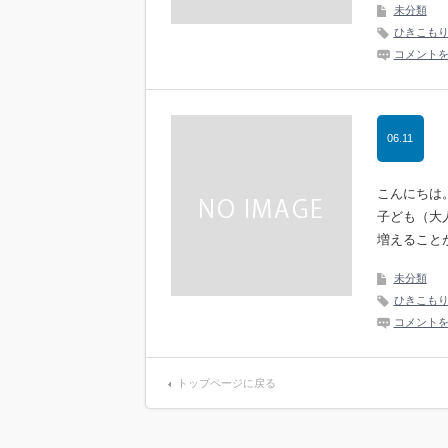
未分類
ひきこも
コメント
06.11
こんにちは
子ども（大
増えること
未分類
ひきこも
コメント
トップページに戻る