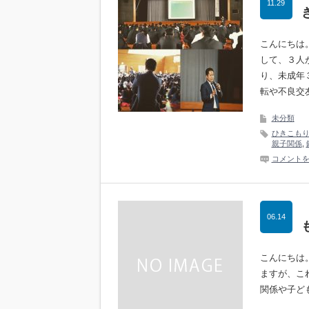
11.29
こんにちは
して、３人
り、未成年
転や不良交
未分類
ひきこも
親子関係
,
コメント
06.14
こんにちは
ますが、こ
関係や子ど