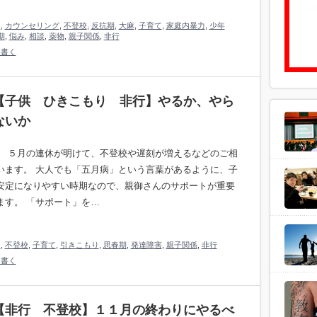
り
,
カウンセリング
,
不登校
,
反抗期
,
大麻
,
子育て
,
家庭内暴力
,
少年
期
,
悩み
,
相談
,
薬物
,
親子関係
,
非行
を書く
【子供 ひきこもり 非行】やるか、やら
ないか
。 ５月の連休が明けて、不登校や遅刻が増えるなどのご相
います。 大人でも「五月病」という言葉があるように、子
安定になりやすい時期なので、親御さんのサポートが重要
ます。 「サポート」を…
り
,
不登校
,
子育て
,
引きこもり
,
思春期
,
発達障害
,
親子関係
,
非行
を書く
【非行 不登校】１１月の終わりにやるべ