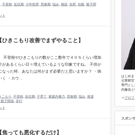
り
,
不登校
,
反抗期
,
少年犯罪
,
思春期
,
悩み
,
相談
,
自死
,
自殺
,
親子関
ント
【ひきこもり改善でまずやること】
。 不登校やひきこもりの数がここ数年で４０％くらい増加
計があるくらい日々増えているような印象ですね。 子供が
になった時、あなたは何がまず必要だと思いますか？ ・病
はじめま
いく ・カウ…
元警察官
専門とし
内藤佑と
きこもり
,
不登校
,
反抗期
,
子育て
,
家庭内暴力
,
思春期
,
悩み
,
発達
⇒
プロフ
,
親子関係
,
非行
ント
スポン
【焦っても悪化するだけ】