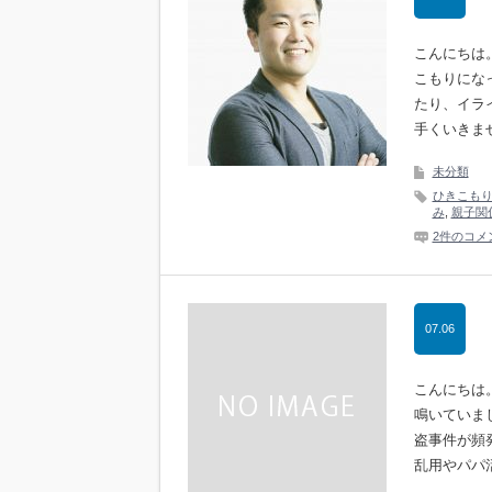
こんにちは
こもりにな
たり、イラ
手くいきま
未分類
ひきこも
み
,
親子関
2件のコメ
07.06
こんにちは
鳴いていま
盗事件が頻
乱用やパパ