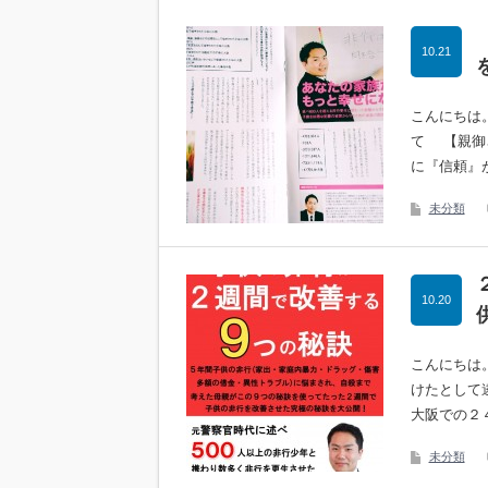
10.21
こんにちは
て 【親御
に『信頼』
未分類
10.20
こんにちは
けたとして
大阪での２
未分類