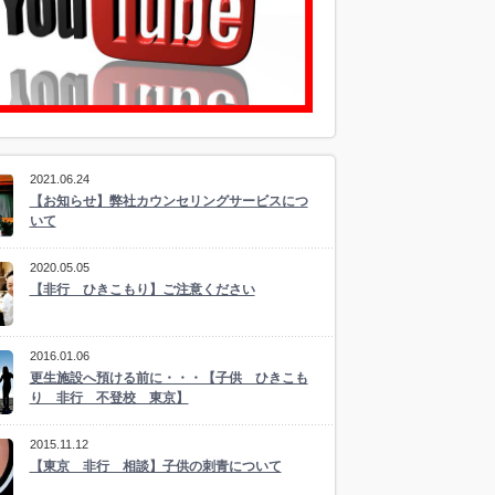
2021.06.24
【お知らせ】弊社カウンセリングサービスにつ
いて
2020.05.05
【非行 ひきこもり】ご注意ください
2016.01.06
更生施設へ預ける前に・・・【子供 ひきこも
り 非行 不登校 東京】
2015.11.12
【東京 非行 相談】子供の刺青について