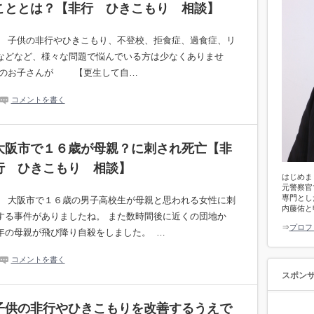
こととは？【非行 ひきこもり 相談】
。 子供の非行やひきこもり、不登校、拒食症、過食症、リ
などなど、様々な問題で悩んでいる方は少なくありませ
たのお子さんが 【更生して自…
コメントを書く
大阪市で１６歳が母親？に刺され死亡【非
行 ひきこもり 相談】
はじめま
元警察官
専門とし
。 大阪市で１６歳の男子高校生が母親と思われる女性に刺
内藤佑と
する事件がありましたね。 また数時間後に近くの団地か
⇒
プロフ
年の母親が飛び降り自殺をしました。 …
コメントを書く
スポン
子供の非行やひきこもりを改善するうえで