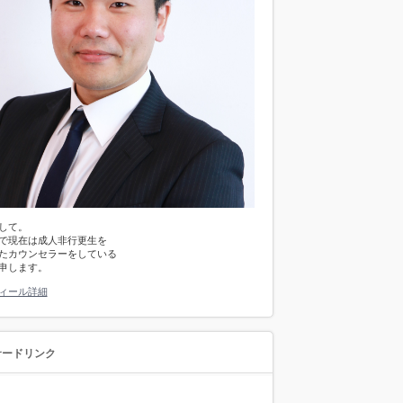
して。
で現在は成人非行更生を
たカウンセラーをしている
申します。
ィール詳細
サードリンク