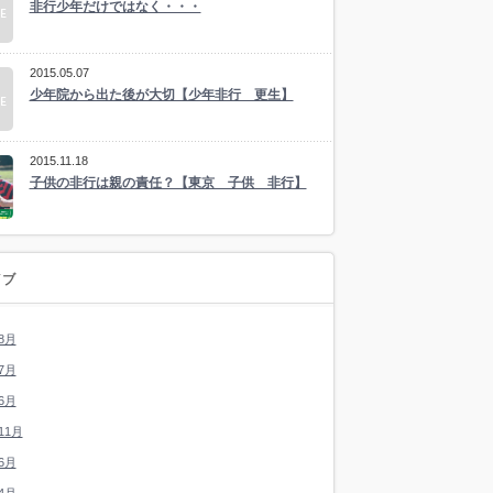
非行少年だけではなく・・・
2015.05.07
少年院から出た後が大切【少年非行 更生】
2015.11.18
子供の非行は親の責任？【東京 子供 非行】
イブ
8月
7月
6月
11月
6月