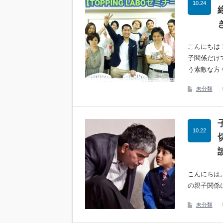
10.24
こんにちは！
子関係だけ
う素敵な方
未分類
10.22
こんにちは
の親子関係
未分類