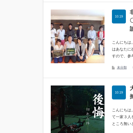
10.19
こんにちは
はあなたに
すので、参
未分類
10.19
こんにちは
て一家３人
ところ無い