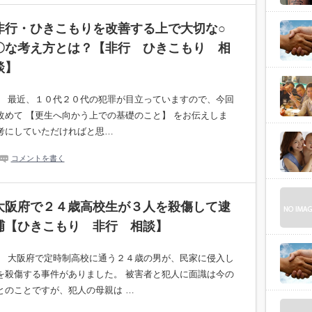
非行・ひきこもりを改善する上で大切な○
〇な考え方とは？【非行 ひきこもり 相
談】
。 最近、１０代２０代の犯罪が目立っていますので、今回
改めて 【更生へ向かう上での基礎のこと】 をお伝えしま
考にしていただければと思…
コメントを書く
大阪府で２４歳高校生が３人を殺傷して逮
捕【ひきこもり 非行 相談】
。 大阪府で定時制高校に通う２４歳の男が、民家に侵入し
を殺傷する事件がありました。 被害者と犯人に面識は今の
とのことですが、犯人の母親は …