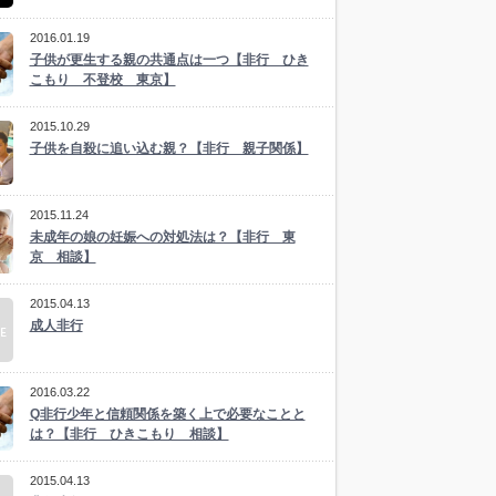
2016.01.19
子供が更生する親の共通点は一つ【非行 ひき
こもり 不登校 東京】
2015.10.29
子供を自殺に追い込む親？【非行 親子関係】
2015.11.24
未成年の娘の妊娠への対処法は？【非行 東
京 相談】
2015.04.13
成人非行
2016.03.22
Q非行少年と信頼関係を築く上で必要なことと
は？【非行 ひきこもり 相談】
2015.04.13