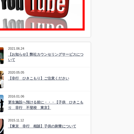
2021.06.24
【お知らせ】弊社カウンセリングサービスにつ
いて
2020.05.05
【非行 ひきこもり】ご注意ください
2016.01.06
更生施設へ預ける前に・・・【子供 ひきこも
り 非行 不登校 東京】
2015.11.12
【東京 非行 相談】子供の刺青について