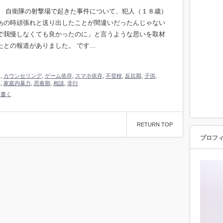
。 自衛隊の射撃場で起きた事件について、犯人（１８歳）
あの時頑張れと送り出したことが間違いだったんじゃない
で我慢しなくても良かったのに」と言うような思いを取材
たとの報道がありました。 です…
り
,
カウンセリング
,
ゲーム依存
,
スマホ依存
,
不登校
,
反抗期
,
子供
,
み
,
家庭内暴力
,
思春期
,
相談
,
非行
を書く
RETURN TOP
プロフ