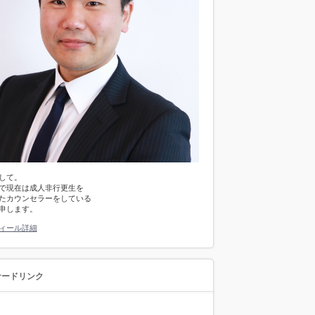
して。
で現在は成人非行更生を
たカウンセラーをしている
申します。
ィール詳細
サードリンク