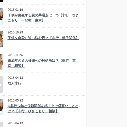
2016.01.19
子供が更生する親の共通点は一つ【非行 ひき
こもり 不登校 東京】
2015.10.29
子供を自殺に追い込む親？【非行 親子関係】
2015.11.24
未成年の娘の妊娠への対処法は？【非行 東
京 相談】
2015.04.13
成人非行
2016.03.22
Q非行少年と信頼関係を築く上で必要なことと
は？【非行 ひきこもり 相談】
2015.04.13