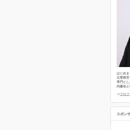
はじめま
元警察官
専門とし
内藤佑と
⇒
プロフ
スポン