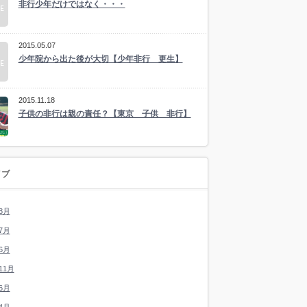
非行少年だけではなく・・・
2015.05.07
少年院から出た後が大切【少年非行 更生】
2015.11.18
子供の非行は親の責任？【東京 子供 非行】
イブ
8月
7月
6月
11月
6月